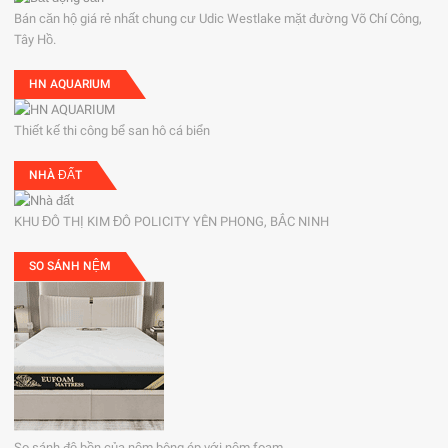
Bán căn hộ giá rẻ nhất chung cư Udic Westlake mặt đường Võ Chí Công,
Tây Hồ.
HN AQUARIUM
Thiết kế thi công bể san hô cá biển
NHÀ ĐẤT
KHU ĐÔ THỊ KIM ĐÔ POLICITY YÊN PHONG, BẮC NINH
SO SÁNH NỆM
So sánh độ bền của nệm bông ép với nệm foam