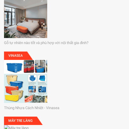
Gỗ tự nhiên nào tốt và phù hợp với nội thất gia đình?
VINASEA
Thùng Nhựa Cách Nhiệt - Vinasea
MÂY TRE LÀNG