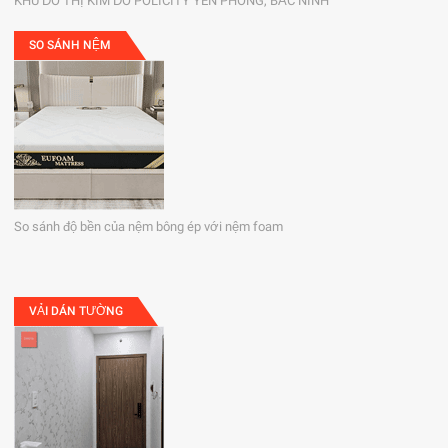
KHU ĐÔ THỊ KIM ĐÔ POLICITY YÊN PHONG, BẮC NINH
SO SÁNH NỆM
So sánh độ bền của nệm bông ép với nệm foam
VẢI DÁN TƯỜNG